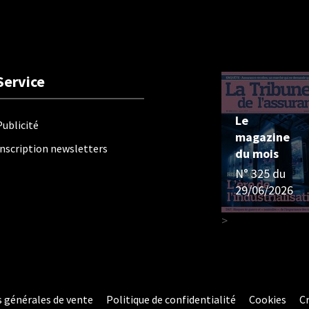
Service
Le
Publicité
magazine
Inscription newsletters
du mois
N° 325 du
29/06/2026
>
 générales de vente
Politique de confidentialité
Cookies
Cr