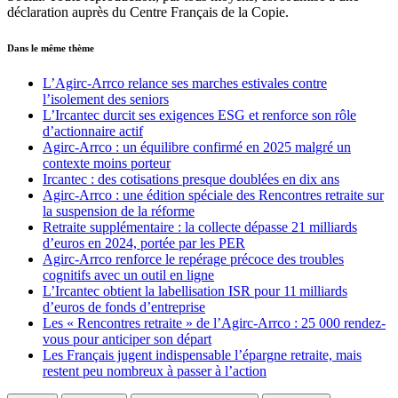
déclaration auprès du Centre Français de la Copie.
Dans le même thème
L’Agirc-Arrco relance ses marches estivales contre
l’isolement des seniors
L’Ircantec durcit ses exigences ESG et renforce son rôle
d’actionnaire actif
Agirc-Arrco : un équilibre confirmé en 2025 malgré un
contexte moins porteur
Ircantec : des cotisations presque doublées en dix ans
Agirc-Arrco : une édition spéciale des Rencontres retraite sur
la suspension de la réforme
Retraite supplémentaire : la collecte dépasse 21 milliards
d’euros en 2024, portée par les PER
Agirc-Arrco renforce le repérage précoce des troubles
cognitifs avec un outil en ligne
L’Ircantec obtient la labellisation ISR pour 11 milliards
d’euros de fonds d’entreprise
Les « Rencontres retraite » de l’Agirc-Arrco : 25 000 rendez-
vous pour anticiper son départ
Les Français jugent indispensable l’épargne retraite, mais
restent peu nombreux à passer à l’action