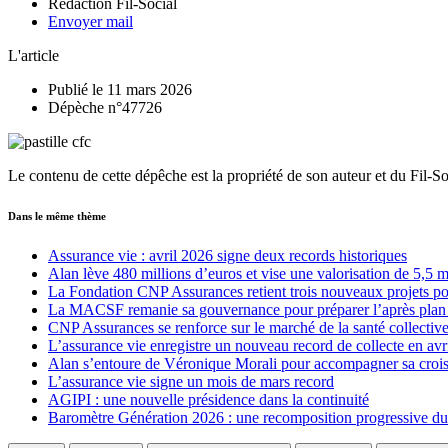
Rédaction Fil-Social
Envoyer mail
L'article
Publié le 11 mars 2026
Dépèche n°47726
Le contenu de cette dépêche est la propriété de son auteur et du Fil-S
Dans le même thème
Assurance vie : avril 2026 signe deux records historiques
Alan lève 480 millions d’euros et vise une valorisation de 5,5 mi
La Fondation CNP Assurances retient trois nouveaux projets pou
La MACSF remanie sa gouvernance pour préparer l’après plan 
CNP Assurances se renforce sur le marché de la santé collecti
L’assurance vie enregistre un nouveau record de collecte en avr
Alan s’entoure de Véronique Morali pour accompagner sa croi
L’assurance vie signe un mois de mars record
AGIPI : une nouvelle présidence dans la continuité
Baromètre Génération 2026 : une recomposition progressive du