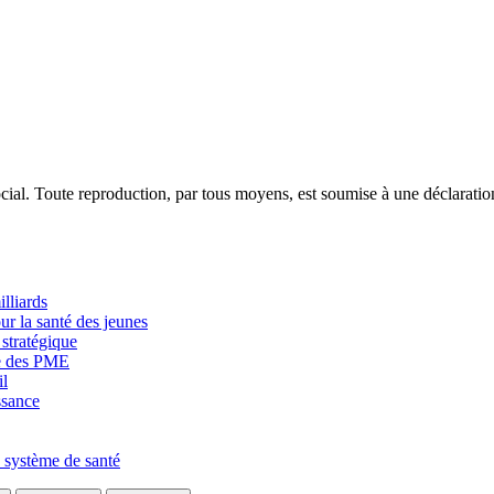
ocial. Toute reproduction, par tous moyens, est soumise à une déclarati
lliards
r la santé des jeunes
stratégique
ve des PME
il
ssance
 système de santé