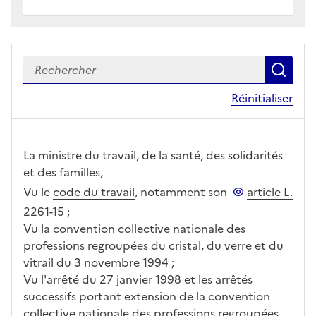
Recherch
le c
Réinitialiser
La ministre du travail, de la santé, des solidarités
et des familles,
Vu le
code du travail
, notamment son
article L.
2261-15
;
Vu la convention collective nationale des
professions regroupées du cristal, du verre et du
vitrail du 3 novembre 1994 ;
Vu l'arrêté du 27 janvier 1998 et les arrêtés
successifs portant extension de la convention
collective nationale des professions regroupées