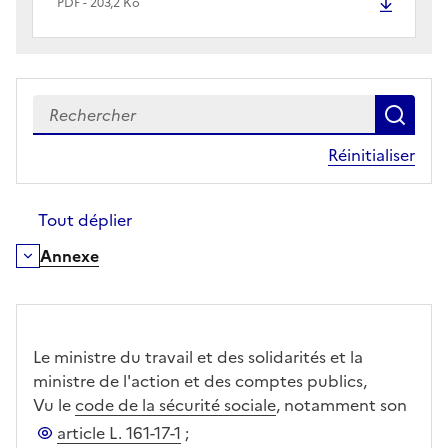
PDF - 203,2 Ko
Recherch
le c
Réinitialiser
Tout déplier
Annexe
Déplier/Replier
Le ministre du travail et des solidarités et la
ministre de l'action et des comptes publics,
Vu le
code de la sécurité sociale
, notamment son
article L. 161-17-1
;