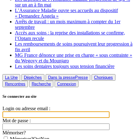
sur un an à fin mai
L’Assurance Maladie ouvre ses accueils au dispositif
« Demandez Angela »
Arrêts de travail : un mois maximum à compter du 1er
septembre
Accès aux soins : la reprise des installations se confirme,
l’Optam recule
Les remboursements de soins poursuivent leur progression à
fin avril
MG France dénonce une prise en charge « sous contrainte »
du Wegovy et du Mounjaro
Les soins dentaires toujours sous tension financière
La Une
Dépèches
Dans la presse
Presse
Choniques
Rencontres
Recherche
Connexion
Se connecter au site
Login ou adresse email :
Mot de passe :
Mémoriser?
Mémoriser?
Oui
Non