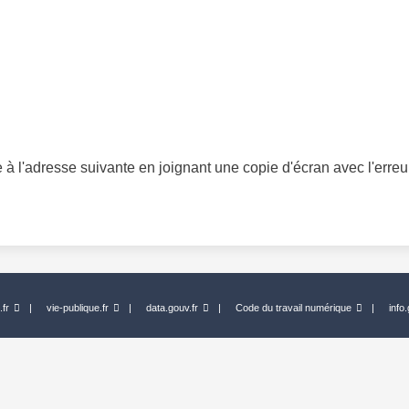
à l'adresse suivante en joignant une copie d'écran avec l'erreu
.fr
vie-publique.fr
data.gouv.fr
Code du travail numérique
info.