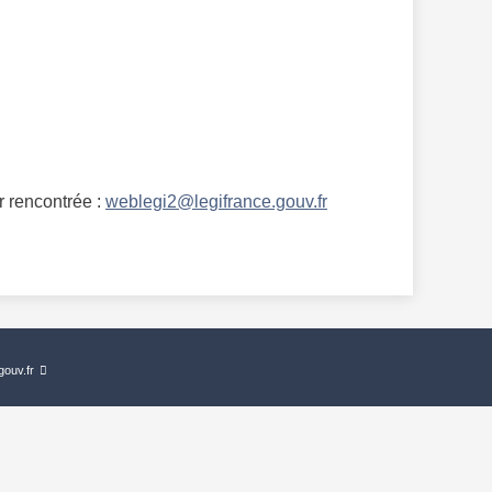
r rencontrée :
weblegi2@legifrance.gouv.fr
gouv.fr