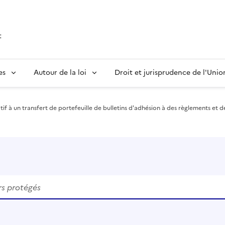
t
es
Autour de la loi
Droit et jurisprudence de l'Uni
atif à un transfert de portefeuille de bulletins d'adhésion à des règlements et d