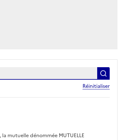
Rechercher dans 
le champ re
Réinitialiser
, la mutuelle dénommée MUTUELLE