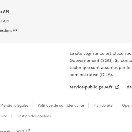
t API
t API
estions API
Le site Légifrance est placé sou
Gouvernement (SGG). Sa concep
technique sont assurées par le 
administrative (DILA).
service-public.gouv.fr
da
Mentions légales
Politique de confidentialité
Plan du site
Open 
 site
Gestion des cookies
ence etalab-2.0