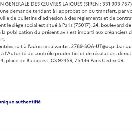
NERALE DES ŒUVRES LAIQUES (SIREN : 331 903 757), dont 
é une demande tendant à l'approbation du transfert, par vo
euille de bulletins d'adhésion à des règlements et de contr
 le siège social est situé à Paris (75017), 24, boulevard de
la publication du présent avis est imparti aux créanciers d
rt.
tées soit à l'adresse suivante :
2789-SOA-UT@acpr.banque
 à l'Autorité de contrôle prudentiel et de résolution, direc
 4, place de Budapest, CS 92459, 75436 Paris Cedex 09.
ronique authentifié