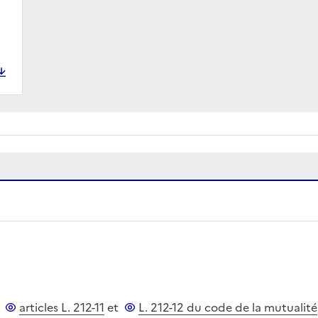
s
articles L. 212-11
et
L. 212-12 du code de la mutualité