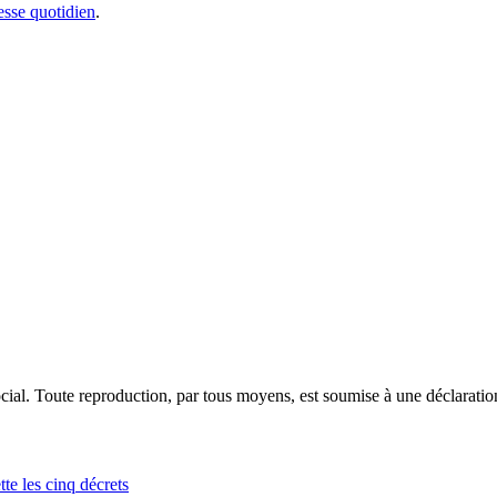
sse quotidien
.
ocial. Toute reproduction, par tous moyens, est soumise à une déclarati
te les cinq décrets