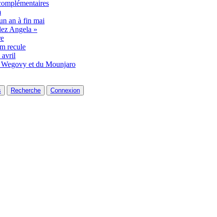
complémentaires
m
un an à fin mai
dez Angela »
re
am recule
 avril
du Wegovy et du Mounjaro
s
Recherche
Connexion