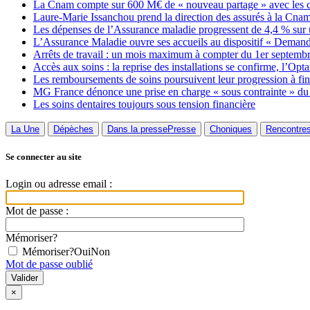
La Cnam compte sur 600 M€ de « nouveau partage » avec les 
Laure-Marie Issanchou prend la direction des assurés à la Cna
Les dépenses de l’Assurance maladie progressent de 4,4 % sur 
L’Assurance Maladie ouvre ses accueils au dispositif « Deman
Arrêts de travail : un mois maximum à compter du 1er septemb
Accès aux soins : la reprise des installations se confirme, l’Opt
Les remboursements de soins poursuivent leur progression à fin
MG France dénonce une prise en charge « sous contrainte » 
Les soins dentaires toujours sous tension financière
La Une
Dépèches
Dans la presse
Presse
Choniques
Rencontre
Se connecter au site
Login ou adresse email :
Mot de passe :
Mémoriser?
Mémoriser?
Oui
Non
Mot de passe oublié
×