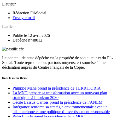
L'auteur
Rédaction Fil-Social
Envoyer mail
L'article
Publié le 12 avril 2026
Dépèche n°48012
Le contenu de cette dépêche est la propriété de son auteur et du Fil-
Social. Toute reproduction, par tous moyens, est soumise à une
déclaration auprès du Centre Français de la Copie.
Dans le même thème
Philippe Mahé prend la présidence de TERRITORIA
La MNT prépare sa transformation avec un nouveau plan
stratégique à l’horizon 2030
Cécile Lassus-Carrois prend la présidence de l’ANEM
Intégrance renforce sa stratégie environnementale avec un
bilan carbone et une politique d’investissement responsable
Patrick Jude prend la présidence de la MGC