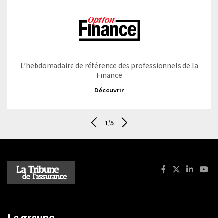
L’hebdomadaire de référence des professionnels de la
Finance
Découvrir
1
/5
Aller au dernier - Les magazines
Suivant - Les magazines
Facebook : La T
X (ancienne
Linkedi
You
Le groupe