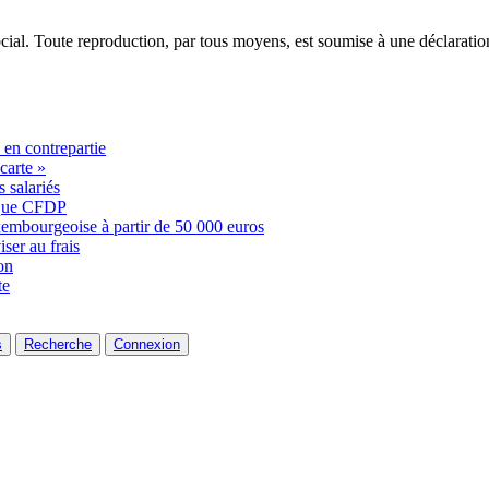
ocial. Toute reproduction, par tous moyens, est soumise à une déclarati
é en contrepartie
carte »
 salariés
ique CFDP
embourgeoise à partir de 50 000 euros
ser au frais
on
te
s
Recherche
Connexion