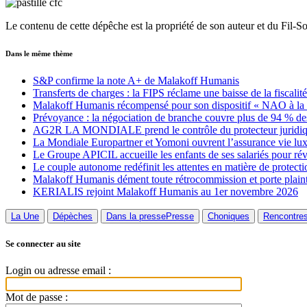
Le contenu de cette dépêche est la propriété de son auteur et du Fil-S
Dans le même thème
S&P confirme la note A+ de Malakoff Humanis
Transferts de charges : la FIPS réclame une baisse de la fiscalit
Malakoff Humanis récompensé pour son dispositif « NAO à la 
Prévoyance : la négociation de branche couvre plus de 94 % des
AG2R LA MONDIALE prend le contrôle du protecteur jurid
La Mondiale Europartner et Yomoni ouvrent l’assurance vie lux
Le Groupe APICIL accueille les enfants de ses salariés pour révi
Le couple autonome redéfinit les attentes en matière de protecti
Malakoff Humanis dément toute rétrocommission et porte plain
KERIALIS rejoint Malakoff Humanis au 1er novembre 2026
La Une
Dépèches
Dans la presse
Presse
Choniques
Rencontre
Se connecter au site
Login ou adresse email :
Mot de passe :