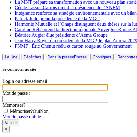
La MNT prépare sa transformation avec un nouveau plan straté
Cécile Lassus-Carrois prend la présidence de l’ANEM
Intégrance renforce sa stratégie environnementale avec un bilan
Patrick Jude prend la présidence de la MGC
Harmonie Mutuelle et l’Onaps distinguent deux thèses sur la lutt
Caroline Rébé prend la direction régionale Auvergne-Rhône-A
Béatrice Augier élue présidente d’Aéma Groupe
Jean Harry Royer élu président de la MGP, le plan Aurora 2029
FNMF : Éric Chenut réélu et carton rouge au Gouvernement
La Une
Dépèches
Dans la presse
Presse
Choniques
Rencontre
Se connecter au site
Login ou adresse email :
Mot de passe :
Mémoriser?
Mémoriser?
Oui
Non
Mot de passe oublié
×