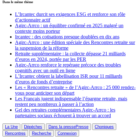
Dans le même thème
L’Ircantec durcit ses exigences ESG et renforce son rôle
d’actionnaire actif
Agirc-Arrco : un équilibre confirmé en 2025 malgré un
contexte moins porteur
Ircantec : des cotisations presque doublées en dix ans
Agirc-Arrco : une édition spéciale des Rencontres retraite sur
la suspension de la réforme
Retraite supplémentaire : la collecte dépasse 21 milliards
d’euros en 2024, portée par les PER
Agirc-Arrco renforce le repérage précoce des troubles
cognitifs avec un outil en ligne
L’Ircantec obtient la labellisation ISR pour 11 milliards
d’euros de fonds d’entreprise
Les « Rencontres retraite » de l’Agirc-Arrco : 25 000 rendez-
vous pour anticiper son départ
Les Français jugent indispensable l’épargne retraite, mais
restent peu nombreux à passer à l’action
Gel des retraites complémentaires Agirc-Arrco : les
partenaires sociaux échouent à trouver un accord
La Une
Dépèches
Dans la presse
Presse
Choniques
Rencontres
Recherche
Connexion