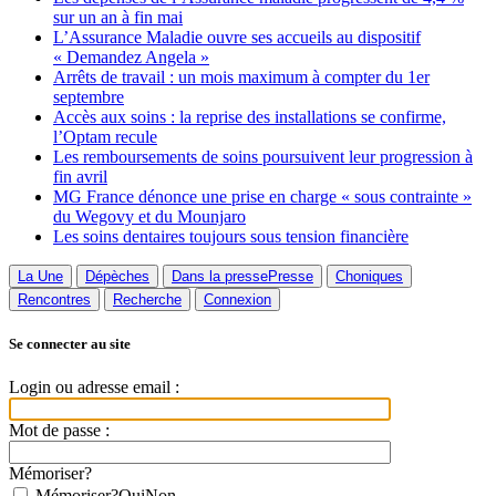
sur un an à fin mai
L’Assurance Maladie ouvre ses accueils au dispositif
« Demandez Angela »
Arrêts de travail : un mois maximum à compter du 1er
septembre
Accès aux soins : la reprise des installations se confirme,
l’Optam recule
Les remboursements de soins poursuivent leur progression à
fin avril
MG France dénonce une prise en charge « sous contrainte »
du Wegovy et du Mounjaro
Les soins dentaires toujours sous tension financière
La Une
Dépèches
Dans la presse
Presse
Choniques
Rencontres
Recherche
Connexion
Se connecter au site
Login ou adresse email :
Mot de passe :
Mémoriser?
Mémoriser?
Oui
Non