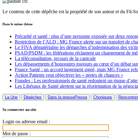
Le contenu de cette dépêche est la propriété de son auteur et du Fil-S
Dans le même thème
Précarité et santé : plus d’une personne exposée sur deux renon
Restriction de l’ALD : MG France alerte sur un transfert de ch
Le FIVA dématérialise les démarches d’indemnisation des victi
PSAD/PSDM : les fédérations réclament un changement de métho
La téléconsultation, recours de la canicule
Les dépassements d’honoraires toujours au cœur d’un débat sur
France Santé : un accord largement signé, mais MG France ref
Action Patients veut objectiver les « pertes de chances »
Fraudes : Les professionnels de santé redoutent un risque d’atte
Les Libéraux de Santé alertent sur la réorientation de la négoc
La Une
Dépèches
Dans la presse
Presse
Choniques
Rencontre
Se connecter au site
Login ou adresse email :
Mot de passe :