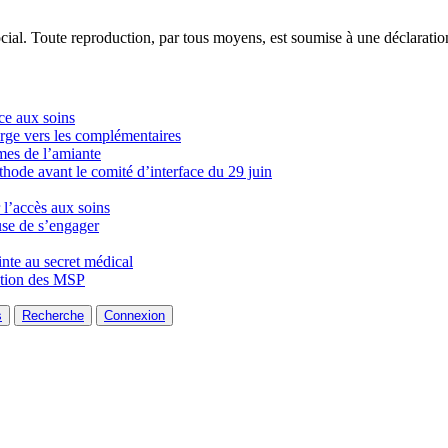
ocial. Toute reproduction, par tous moyens, est soumise à une déclarati
ce aux soins
arge vers les complémentaires
mes de l’amiante
de avant le comité d’interface du 29 juin
 l’accès aux soins
use de s’engager
inte au secret médical
iation des MSP
s
Recherche
Connexion