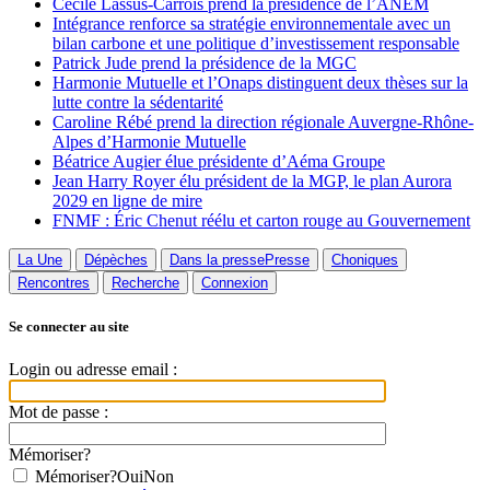
Cécile Lassus-Carrois prend la présidence de l’ANEM
Intégrance renforce sa stratégie environnementale avec un
bilan carbone et une politique d’investissement responsable
Patrick Jude prend la présidence de la MGC
Harmonie Mutuelle et l’Onaps distinguent deux thèses sur la
lutte contre la sédentarité
Caroline Rébé prend la direction régionale Auvergne-Rhône-
Alpes d’Harmonie Mutuelle
Béatrice Augier élue présidente d’Aéma Groupe
Jean Harry Royer élu président de la MGP, le plan Aurora
2029 en ligne de mire
FNMF : Éric Chenut réélu et carton rouge au Gouvernement
La Une
Dépèches
Dans la presse
Presse
Choniques
Rencontres
Recherche
Connexion
Se connecter au site
Login ou adresse email :
Mot de passe :
Mémoriser?
Mémoriser?
Oui
Non