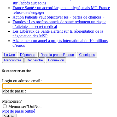
sur l’accès aux soins
France Santé : un accord largement signé, mais MG France
refuse de s’engager
Action Patients veut objectiver les « pertes de chances »
Fraudes : Les professionnels de santé redoutent un risque
d’atteinte au secret médical
Les Libéraux de Santé alertent sur la réorientation de la
négociation des MSP
Alzheimer : un appel à projets international de 10 millions
d’euros
La Une
Dépèches
Dans la presse
Presse
Choniques
Rencontres
Recherche
Connexion
Se connecter au site
Login ou adresse email :
Mot de passe :
Mémoriser?
Mémoriser?
Oui
Non
Mot de passe oublié