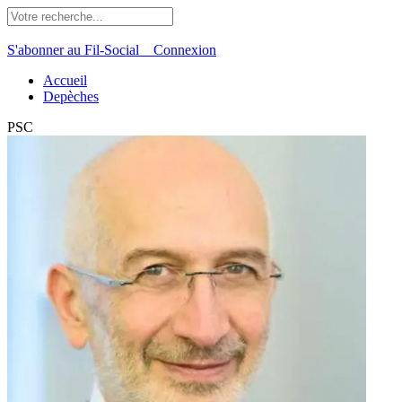
S'abonner au Fil-Social
Connexion
Accueil
Depèches
PSC