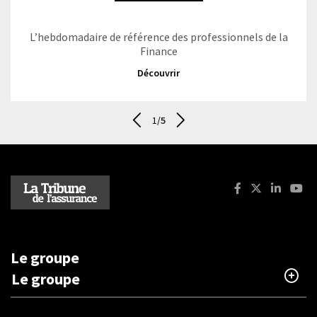
L’hebdomadaire de référence des professionnels de la
Finance
Découvrir
1
/5
Aller au dernier - Les magazines
Suivant - Les magazines
Facebook : La T
X (ancienne
Linkedi
You
Le groupe
Le groupe