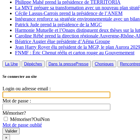
Philippe Mahé prend la présidence de TERRITORIA
La MNT prépare sa transformation avec un nouveau plan straté
Cécile Lassus-Carrois prend la présidence de l’ANEM
Intégrance renforce sa stratégie environnementale avec un bilan
Patrick Jude prend la présidence de la MGC
Harmonie Mutuelle et l’Onaps distinguent deux thèses sur la lutt
Caroline Rébé prend la direction régionale Auvergne-Rhône-A
Béatrice Augier élue présidente d’Aéma Groupe
Jean Harry Royer élu président de la MGP, le plan Aurora 2029
FNMF : Éric Chenut réélu et carton rouge au Gouvernement
La Une
Dépèches
Dans la presse
Presse
Choniques
Rencontre
Se connecter au site
Login ou adresse email :
Mot de passe :
Mémoriser?
Mémoriser?
Oui
Non
Mot de passe oublié
×