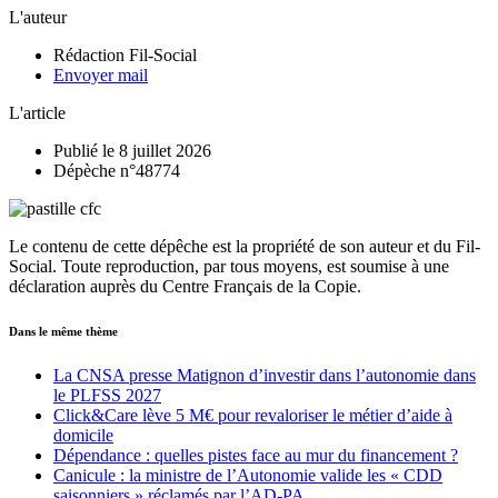
L'auteur
Rédaction Fil-Social
Envoyer mail
L'article
Publié le 8 juillet 2026
Dépèche n°48774
Le contenu de cette dépêche est la propriété de son auteur et du Fil-
Social. Toute reproduction, par tous moyens, est soumise à une
déclaration auprès du Centre Français de la Copie.
Dans le même thème
La CNSA presse Matignon d’investir dans l’autonomie dans
le PLFSS 2027
Click&Care lève 5 M€ pour revaloriser le métier d’aide à
domicile
Dépendance : quelles pistes face au mur du financement ?
Canicule : la ministre de l’Autonomie valide les « CDD
saisonniers » réclamés par l’AD-PA