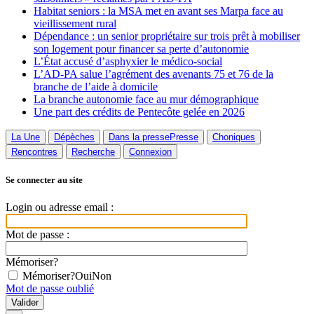
Habitat seniors : la MSA met en avant ses Marpa face au
vieillissement rural
Dépendance : un senior propriétaire sur trois prêt à mobiliser
son logement pour financer sa perte d’autonomie
L’État accusé d’asphyxier le médico-social
L’AD-PA salue l’agrément des avenants 75 et 76 de la
branche de l’aide à domicile
La branche autonomie face au mur démographique
Une part des crédits de Pentecôte gelée en 2026
La Une
Dépèches
Dans la presse
Presse
Choniques
Rencontres
Recherche
Connexion
Se connecter au site
Login ou adresse email :
Mot de passe :
Mémoriser?
Mémoriser?
Oui
Non
Mot de passe oublié