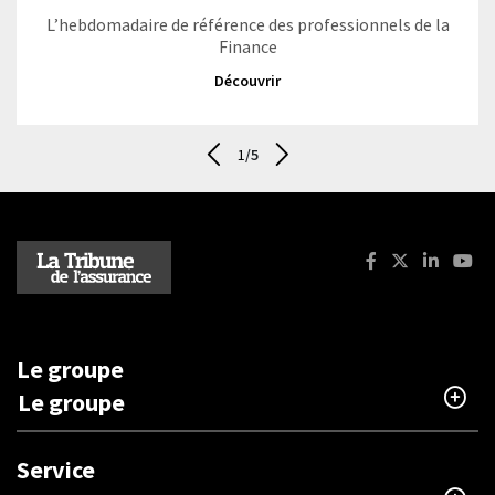
L’hebdomadaire de référence des professionnels de la
Finance
Découvrir
1
/5
Aller au dernier - Les magazines
Suivant - Les magazines
Facebook : La T
X (ancienne
Linkedi
You
Le groupe
Le groupe
Service