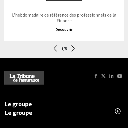
L’hebdomadaire de référence des professionnels de la
Finance
Découvrir
1
/5
Aller au dernier - Les magazines
Suivant - Les magazines
Facebook : La T
X (ancienne
Linkedi
You
Le groupe
Le groupe