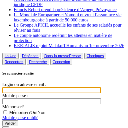
juridique CFDP
Francis Rebert prend la présidence d’Arpege Prévoyance
La Mondiale Europartner et Yomoni ouvrent l’assurance vie
luxembourgeoise à partir de 50 000 euros
Le Groupe APICIL accueille les enfants de ses salariés pour
réviser au frais
Le couple autonome redéfinit les attentes en matière de
protection
KERIALIS rejoint Malakoff Humanis au 1er novembre 2026
La Une
Dépèches
Dans la presse
Presse
Choniques
Rencontres
Recherche
Connexion
Se connecter au site
Login ou adresse email :
Mot de passe :
Mémoriser?
Mémoriser?
Oui
Non
Mot de passe oublié