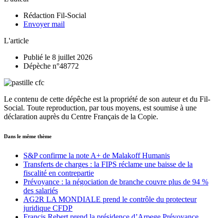
Rédaction Fil-Social
Envoyer mail
L'article
Publié le 8 juillet 2026
Dépèche n°48772
Le contenu de cette dépêche est la propriété de son auteur et du Fil-
Social. Toute reproduction, par tous moyens, est soumise à une
déclaration auprès du Centre Français de la Copie.
Dans le même thème
S&P confirme la note A+ de Malakoff Humanis
Transferts de charges : la FIPS réclame une baisse de la
fiscalité en contrepartie
Prévoyance : la négociation de branche couvre plus de 94 %
des salariés
AG2R LA MONDIALE prend le contrôle du protecteur
juridique CFDP
Francis Rebert prend la présidence d’Arpege Prévoyance