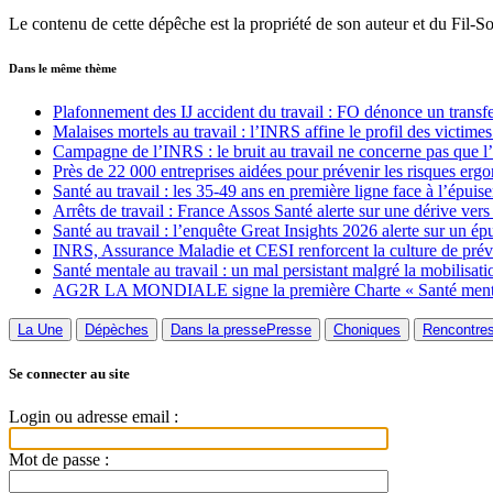
Le contenu de cette dépêche est la propriété de son auteur et du Fil-S
Dans le même thème
Plafonnement des IJ accident du travail : FO dénonce un transfer
Malaises mortels au travail : l’INRS affine le profil des victimes
Campagne de l’INRS : le bruit au travail ne concerne pas que l’
Près de 22 000 entreprises aidées pour prévenir les risques er
Santé au travail : les 35-49 ans en première ligne face à l’épuis
Arrêts de travail : France Assos Santé alerte sur une dérive vers
Santé au travail : l’enquête Great Insights 2026 alerte sur un ép
INRS, Assurance Maladie et CESI renforcent la culture de préve
Santé mentale au travail : un mal persistant malgré la mobilisati
AG2R LA MONDIALE signe la première Charte « Santé mentale
La Une
Dépèches
Dans la presse
Presse
Choniques
Rencontre
Se connecter au site
Login ou adresse email :
Mot de passe :