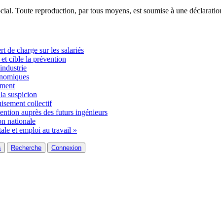
ocial. Toute reproduction, par tous moyens, est soumise à une déclarati
t de charge sur les salariés
 et cible la prévention
industrie
gonomiques
ement
 la suspicion
uisement collectif
ntion auprès des futurs ingénieurs
on nationale
 et emploi au travail »
s
Recherche
Connexion