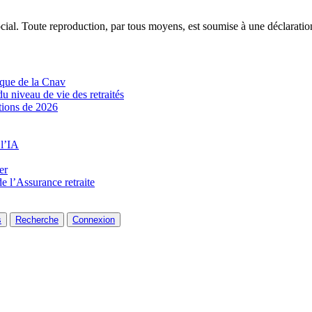
ocial. Toute reproduction, par tous moyens, est soumise à une déclarati
ique de la Cnav
u niveau de vie des retraités
tions de 2026
 l’IA
er
de l’Assurance retraite
s
Recherche
Connexion