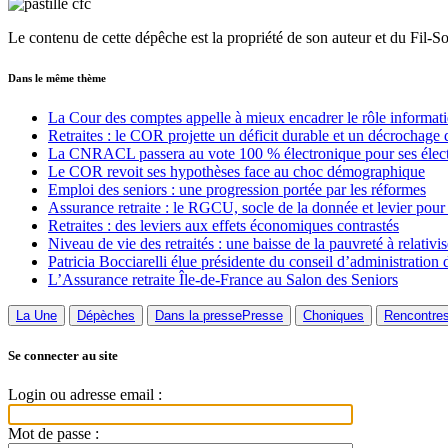
Le contenu de cette dépêche est la propriété de son auteur et du Fil-S
Dans le même thème
La Cour des comptes appelle à mieux encadrer le rôle informat
Retraites : le COR projette un déficit durable et un décrochage d
La CNRACL passera au vote 100 % électronique pour ses élec
Le COR revoit ses hypothèses face au choc démographique
Emploi des seniors : une progression portée par les réformes
Assurance retraite : le RGCU, socle de la donnée et levier pour
Retraites : des leviers aux effets économiques contrastés
Niveau de vie des retraités : une baisse de la pauvreté à relativis
Patricia Bocciarelli élue présidente du conseil d’administration 
L’Assurance retraite Île-de-France au Salon des Seniors
La Une
Dépèches
Dans la presse
Presse
Choniques
Rencontre
Se connecter au site
Login ou adresse email :
Mot de passe :