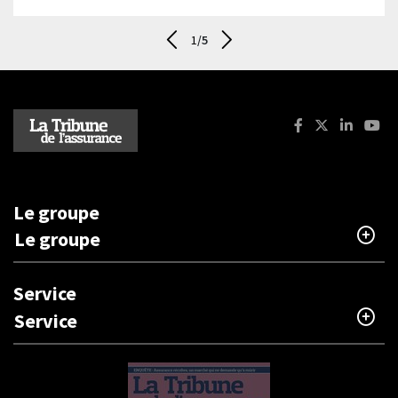
1
/5
Aller au dernier - Les magazines
Suivant - Les magazines
Facebook : La T
X (ancienne
Linkedi
You
Le groupe
Le groupe
Service
Service