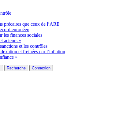
ontrôle
us précaires que ceux de l’ARE
record européen
 les finances sociales
et acteurs »
 sanctions et les contrôles
dexation et freinées par l’inflation
onfiance »
s
Recherche
Connexion