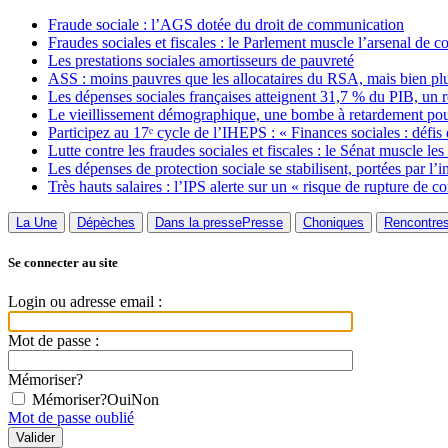
Fraude sociale : l’AGS dotée du droit de communication
Fraudes sociales et fiscales : le Parlement muscle l’arsenal de c
Les prestations sociales amortisseurs de pauvreté
ASS : moins pauvres que les allocataires du RSA, mais bien pl
Les dépenses sociales françaises atteignent 31,7 % du PIB, un 
Le vieillissement démographique, une bombe à retardement pour
Participez au 17ᵉ cycle de l’IHEPS : « Finances sociales : défis 
Lutte contre les fraudes sociales et fiscales : le Sénat muscle les
Les dépenses de protection sociale se stabilisent, portées par l’in
Très hauts salaires : l’IPS alerte sur un « risque de rupture de c
La Une
Dépèches
Dans la presse
Presse
Choniques
Rencontre
Se connecter au site
Login ou adresse email :
Mot de passe :
Mémoriser?
Mémoriser?
Oui
Non
Mot de passe oublié