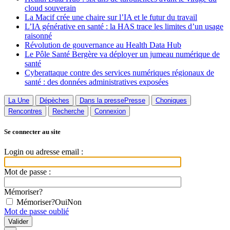
cloud souverain
La Macif crée une chaire sur l’IA et le futur du travail
L’IA générative en santé : la HAS trace les limites d’un usage
raisonné
Révolution de gouvernance au Health Data Hub
Le Pôle Santé Bergère va déployer un jumeau numérique de
santé
Cyberattaque contre des services numériques régionaux de
santé : des données administratives exposées
La Une
Dépèches
Dans la presse
Presse
Choniques
Rencontres
Recherche
Connexion
Se connecter au site
Login ou adresse email :
Mot de passe :
Mémoriser?
Mémoriser?
Oui
Non
Mot de passe oublié