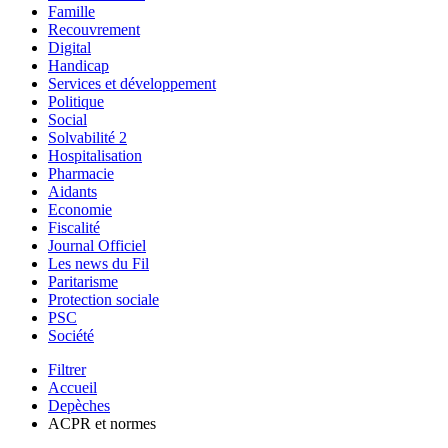
Famille
Recouvrement
Digital
Handicap
Services et développement
Politique
Social
Solvabilité 2
Hospitalisation
Pharmacie
Aidants
Economie
Fiscalité
Journal Officiel
Les news du Fil
Paritarisme
Protection sociale
PSC
Société
Filtrer
Accueil
Depèches
ACPR et normes