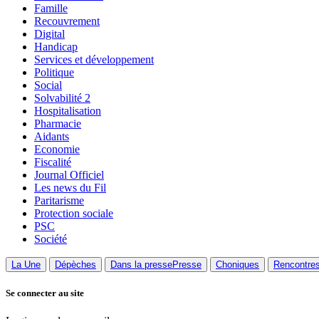
Famille
Recouvrement
Digital
Handicap
Services et développement
Politique
Social
Solvabilité 2
Hospitalisation
Pharmacie
Aidants
Economie
Fiscalité
Journal Officiel
Les news du Fil
Paritarisme
Protection sociale
PSC
Société
La Une
Dépèches
Dans la presse
Presse
Choniques
Rencontre
Se connecter au site