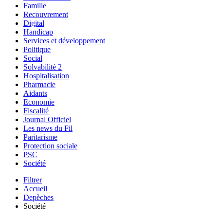
Famille
Recouvrement
Digital
Handicap
Services et développement
Politique
Social
Solvabilité 2
Hospitalisation
Pharmacie
Aidants
Economie
Fiscalité
Journal Officiel
Les news du Fil
Paritarisme
Protection sociale
PSC
Société
Filtrer
Accueil
Depèches
Société