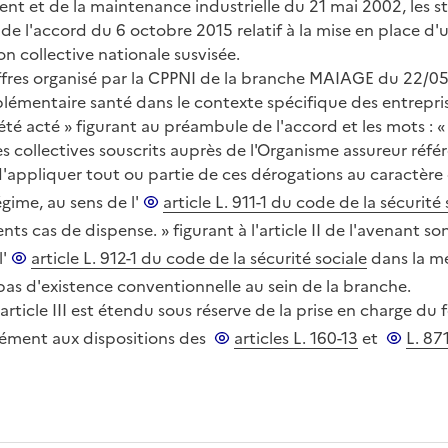
ment et de la maintenance industrielle du 21 mai 2002, les s
e l'accord du 6 octobre 2015 relatif à la mise en place d
n collective nationale susvisée.
d'offres organisé par la CPPNI de la branche MAIAGE du 22/
lémentaire santé dans le contexte spécifique des entrepri
 a été acté » figurant au préambule de l'accord et les mots : 
collectives souscrits auprès de l'Organisme assureur référenc
d'appliquer tout ou partie de ces dérogations au caractère o
gime, au sens de l'
article L. 911-1 du code de la sécurité 
ts cas de dispense. » figurant à l'article II de l'avenant so
'
article L. 912-1 du code de la sécurité sociale
dans la me
pas d'existence conventionnelle au sein de la branche.
article III est étendu sous réserve de la prise en charge du 
mément aux dispositions des
articles L. 160-13
et
L. 87