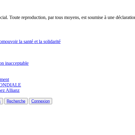
ocial. Toute reproduction, par tous moyens, est soumise à une déclarati
voir la santé et la solidarité
on inacceptable
ement
A MONDIALE
hez Allianz
s
Recherche
Connexion