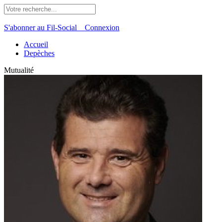
S'abonner au Fil-Social
Connexion
Accueil
Depèches
Mutualité