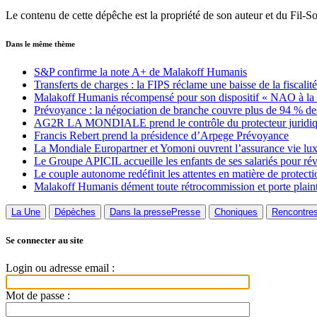
Le contenu de cette dépêche est la propriété de son auteur et du Fil-S
Dans le même thème
S&P confirme la note A+ de Malakoff Humanis
Transferts de charges : la FIPS réclame une baisse de la fiscalit
Malakoff Humanis récompensé pour son dispositif « NAO à la 
Prévoyance : la négociation de branche couvre plus de 94 % des
AG2R LA MONDIALE prend le contrôle du protecteur jurid
Francis Rebert prend la présidence d’Arpege Prévoyance
La Mondiale Europartner et Yomoni ouvrent l’assurance vie lux
Le Groupe APICIL accueille les enfants de ses salariés pour révi
Le couple autonome redéfinit les attentes en matière de protecti
Malakoff Humanis dément toute rétrocommission et porte plain
La Une
Dépèches
Dans la presse
Presse
Choniques
Rencontre
Se connecter au site
Login ou adresse email :
Mot de passe :