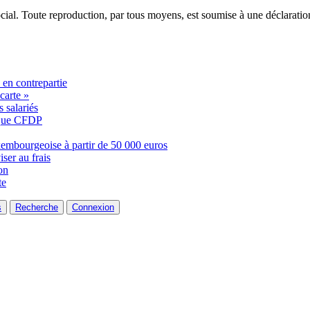
ocial. Toute reproduction, par tous moyens, est soumise à une déclarati
é en contrepartie
carte »
 salariés
ique CFDP
embourgeoise à partir de 50 000 euros
ser au frais
on
te
s
Recherche
Connexion