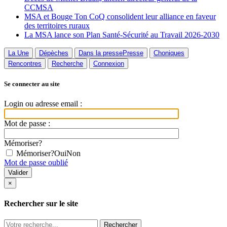
CCMSA
MSA et Bouge Ton CoQ consolident leur alliance en faveur
des territoires ruraux
La MSA lance son Plan Santé-Sécurité au Travail 2026-2030
La Une
Dépèches
Dans la presse
Presse
Choniques
Rencontres
Recherche
Connexion
Se connecter au site
Login ou adresse email :
Mot de passe :
Mémoriser?
Mémoriser?
Oui
Non
Mot de passe oublié
×
Rechercher sur le site